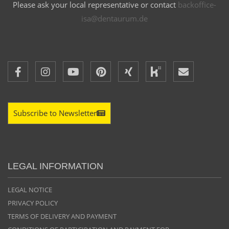
Please ask your local representative or contact
backoffice-
ZT STEPHAN WENG
DT HECTOR ALVAREZ LORENZO
isa@dentaurum.de
MDT. VOLKER WETZEL
Subscribe to Newsletter
LEGAL INFORMATION
DT HECTOR ALVAREZ LORENZO
LEGAL NOTICE
PRIVACY POLICY
TERMS OF DELIVERY AND PAYMENT
MDT. VOLKER WETZEL