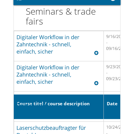
Seminars & trade
fairs
Digitaler Workflow in der
9/16/2026
-
Zahntechnik - schnell,
09/16/2026
einfach, sicher
Digitaler Workflow in der
9/23/2026
-
Zahntechnik - schnell,
09/23/2026
einfach, sicher
Laserschutzbeauftragter für
10/9/2026
-
Course titel / course description
Date
Dental-Laser
10/09/2026
Laserschutzbeauftragter für
10/24/2026
-