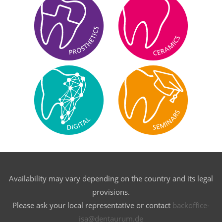
Availability may vary depending on the country and its legal
provisions.
Please ask your local representative or contact
backoffice-
isa@dentaurum.de