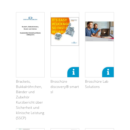
Brackets,
Broschüre
Broschüre Lab
Bukkalröhrchen,
discovery® smart
Solutions
Bänder und
sl
Zubehör
Kurzbericht über
Sicherheit und
klinische Leistung
(SSCP)