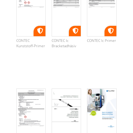
CONTEC
CONTEC lc
CONTEC lc Primer
Kunststoff-Primer
Bracketadhäsiv