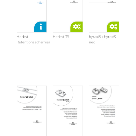
Herbst
Herbst TS
hyrax® / hyrax®
Retentionsscharniere
neo