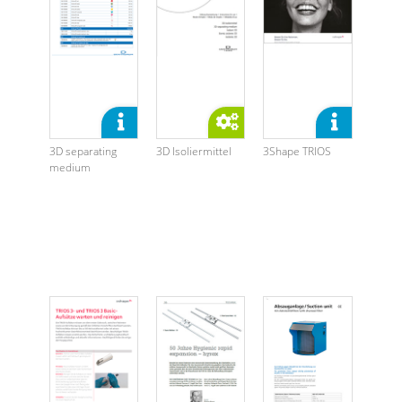
3D separating
3D Isoliermittel
3Shape TRIOS
medium