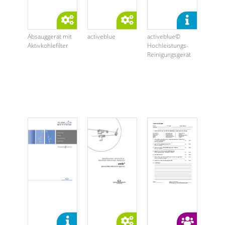
Absauggerät mit
activeblue
activeblue©
Aktivkohlefilter
Hochleistungs-
Reinigungsgerät