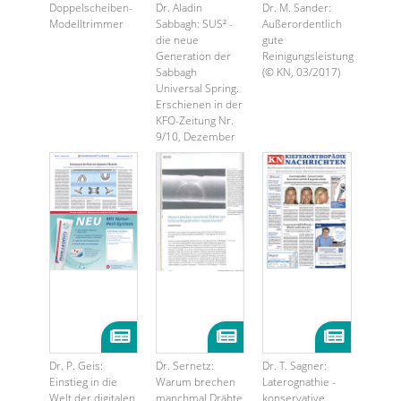
Doppelscheiben-
Dr. Aladin
Dr. M. Sander:
Modelltrimmer
Sabbagh: SUS² -
Außerordentlich
die neue
gute
Generation der
Reinigungsleistung
Sabbagh
(© KN, 03/2017)
Universal Spring.
Erschienen in der
KFO-Zeitung Nr.
9/10, Dezember
...
Dr. P. Geis:
Dr. Sernetz:
Dr. T. Sagner:
Einstieg in die
Warum brechen
Laterognathie -
Welt der digitalen
manchmal Drähte
konservative