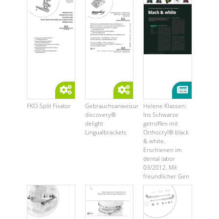
FKO-Split Fixator
Gebrauchsanweisung
Helene Klassen:
discovery®
Ins Schwarze
delight
getroffen mit
Lingualbrackets
Orthocryl® black
& white.
Erschienen im
dental labor
03/2012. Mit
freundlicher Gen
...