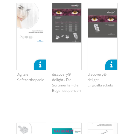
Digitale
discovery®
discovery®
Kieferorthopädie
delight - Die
delight
Sortimente - die
Lingualbrackets
Bogensequenzen