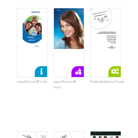
equilibrium® Line
equilibrium®
Federbolzenschrauben
mini