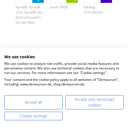
hyrax®, hyrax®
Junior 3000
Katalog
click, hyrax® neo
Orthodontie
Dehnschrauben
für alle Fälle
We use cookies
We use cookies to analyze site traffic, provide social media features and
personalize content. We also use technical cookies that are necessary to
run our services. For more information see our "Cookie settings".
Your consent and the cookie policy apply to all websites of "Dentaurum",
including: www.dentaurum.de, shop.dentaurum.de.
Accept only necessary
Accept all
cookies
Cookie settings
Katalogauszug
Katalogauszug
Katalogauszug
Adhäsive
Ästhetische
Bänder