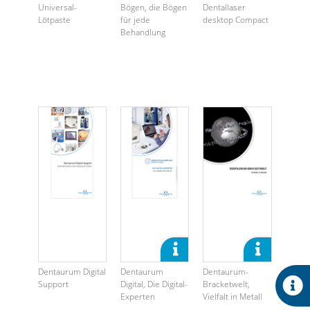
Universal-
Bögen, die Bögen
Dentallaser
Lötpaste
für jede
desktop Compact
Behandlung
Dentaurum Digital
Dentaurum
Dentaurum-
Support
Digital, Die Digital-
Bracketwelt,
Experten
Vielfalt in Metall