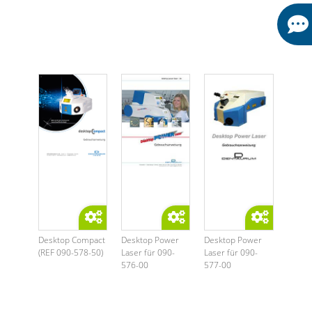
Desktop Compact
Desktop Power
Desktop Power
(REF 090-578-50)
Laser für 090-
Laser für 090-
576-00
577-00