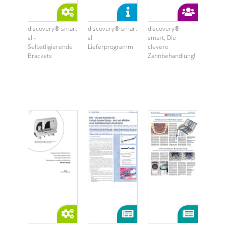
discovery® smart
discovery® smart
discovery®
sl -
sl
smart, Die
Selbstligierende
Lieferprogramm
clevere
Brackets
Zahnbehandlung!