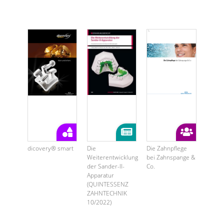
dicovery® smart
Die
Die Zahnpflege
Weiterentwicklung
bei Zahnspange &
der Sander-II-
Co.
Apparatur
(QUINTESSENZ
ZAHNTECHNIK
10/2022)