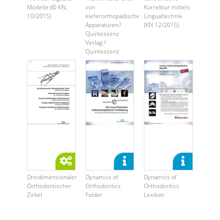
Modelle (© KN,
von
Korrektur mittels
10/2015)
kieferorthopädischen
Lingualtechnik
Apparaturen?
(KN 12/2015)
Quintessenz
Verlag /
Quintessenz
Zahntechnik ...
Dreidimensionaler
Dynamics of
Dynamics of
Orthodontischer
Orthodontics
Orthodontics
Zirkel
Folder
Lexikon