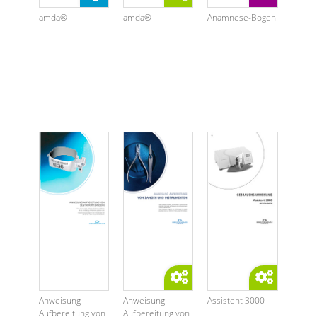
amda®
amda®
Anamnese-Bogen
Anweisung
Anweisung
Assistent 3000
Aufbereitung von
Aufbereitung von