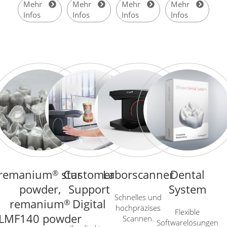
Mehr
Mehr
Mehr
Mehr
Infos
Infos
Infos
Infos
remanium
star
Customer
Laborscanner
Dental
®
powder,
Support
System
Schnelles und
remanium
Digital
®
hochpräzises
Flexible
LMF140 powder
Scannen.
Softwarelösungen