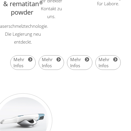
Ihr direkter
& rematitan
®
für Labore.
Kontakt zu
powder
uns.
aserschmelztechnologie.
Die Legierung neu
entdeckt.
Mehr
Mehr
Mehr
Mehr
Infos
Infos
Infos
Infos