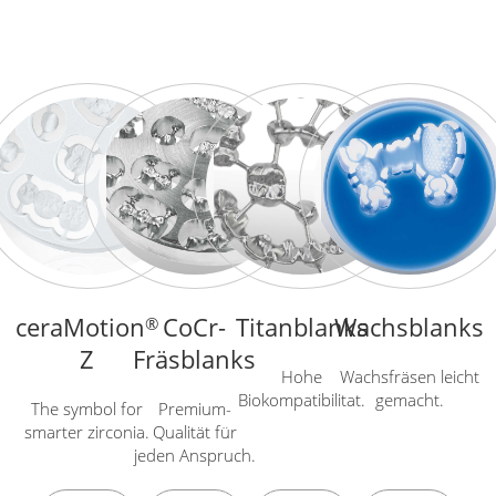
ceraMotion
CoCr-
Titanblanks
Wachsblanks
®
Z
Fräsblanks
Hohe
Wachsfräsen leicht
Biokompatibilitat.
gemacht.
The symbol for
Premium-
smarter zirconia.
Qualität für
jeden Anspruch.