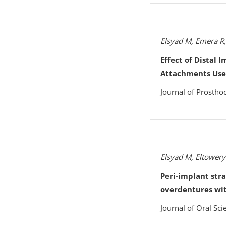
Elsyad M, Emera R
Effect of Distal 
Attachments Used
Journal of Prostho
Elsyad M, Eltowery
Peri-implant str
overdentures wi
Journal of Oral Sci