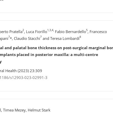
2
1,3,4,
5
erto Pratella
, Luca Fiorillo
Fabio Bernardello
, Francesco
7
7
8
apani
*, Claudio Stacchi
and Teresa Lombardi
cal and palatal bone thickness on post-surgical marginal bo
mplants placed in posterior maxilla: a multi-centre
y
Oral Health (2023) 23:309
0.1186/s12903-023-02991-3
l, Timea Mezey, Helmut Stark