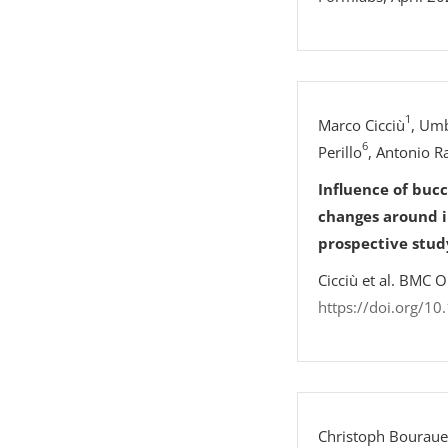
1
Marco Cicciù
, Umb
6
Perillo
, Antonio R
Influence of buc
changes around i
prospective stud
Cicciù et al. BMC 
https://doi.org/1
Christoph Bouraue