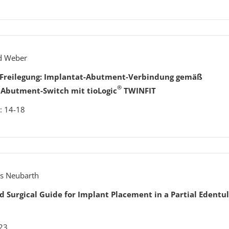
rd Weber
h Freilegung: Implantat-Abutment-Verbindung gemäß
®
 Abutment-Switch mit tioLogic
TWINFIT
: 14-18
ens Neubarth
ed Surgical Guide for Implant Placement in a Partial Edentu
023