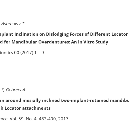
, Ashmawy T
Implant Inclination on Dislodging Forces of Different Locator
 for Mandibular Overdentures: An In Vitro Study
dontics 00 (2017) 1 – 9
 S, Gebreel A
ain around mesially inclined two-implant-retained mandib
th Locator attachments
ence, Vol. 59, No. 4, 483-490, 2017