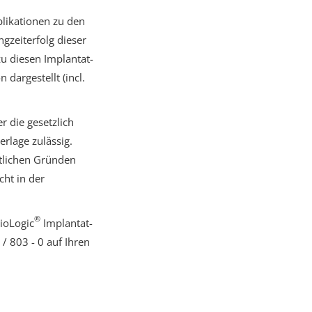
blikationen zu den
gzeiterfolg dieser
u diesen Implantat-
dargestellt (incl.
r die gesetzlich
rlage zulässig.
htlichen Gründen
cht in der
®
tioLogic
Implantat-
/ 803 - 0 auf Ihren