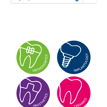
also have the opportunity to apply the
DR. LUKAS BRÄMSWIG
learned information in the included hands-
on workshop under Dr. Baumgaertel’s
DR. GEORG ZÖLLER
direct supervision.
DR. FAYEZ ELKHOLY
Day 2 will cover MARPEs with the tomas
DR. CLAUDIA ZÖLLER
Pin: from treatment planning, to appliance
PROF. DR. DR. BERND LAPATKI
design and clinical implementation, you will
DR. LUKAS BRÄMSWIG
be ready to start using MARPEs
successfully in your practice the next day.
This is a unique opportunity to spend a
weekend with, and learn from one of the
World’s foremost experts on skeletal
anchorage which is guaranteed to take
DR. FAYEZ ELKHOLY
your understanding of TADs and MARPEs
to the next level.
DR. MED. DENT. THOMAS ZIEBURA
PROF. DR. DR. BERND LAPATKI