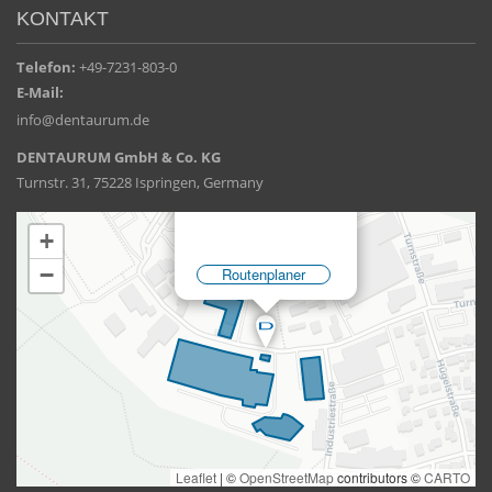
KONTAKT
Telefon:
+49-7231-803-0
E-Mail:
info@dentaurum.de
DENTAURUM GmbH & Co. KG
Turnstr. 31, 75228 Ispringen, Germany