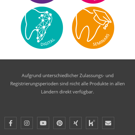
DR. UTE BOTZENHART
Aufgrund unterschiedlicher Zulassungs- und
Registrierungsperioden sind nicht alle Produkte in allen
Ländern direkt verfügbar.
DR. MED. DENT. SEBASTIAN
PROF. DR. DR. BERND LAPATKI
BAUMGAERTEL, D.M.D., M.S.D., FRCD
(C)
DR. FALKO SCHMIDT
DR. MED. DENT. FAYEZ ELKHOLY