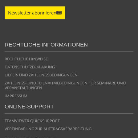
Newsletter abonnieren
PROF. DR. DR. BERND LAPATKI
PD DR. DANIEL HELLMANN
RECHTLICHE INFORMATIONEN
RECHTLICHE HINWEISE
DR. MARIAM SEYFANG
DATENSCHUTZERKLÄRUNG
LIEFER- UND ZAHLUNGSBEDINGUNGEN
ZAHLUNGS- UND TEILNAHMEBEDINGUNGEN FÜR SEMINARE UND
VERANSTALTUNGEN
IMPRESSUM
ONLINE-SUPPORT
TEAMVIEWER QUICKSUPPORT
VEREINBARUNG ZUR AUFTRAGSVERARBEITUNG
DR. LUKAS BRÄMSWIG