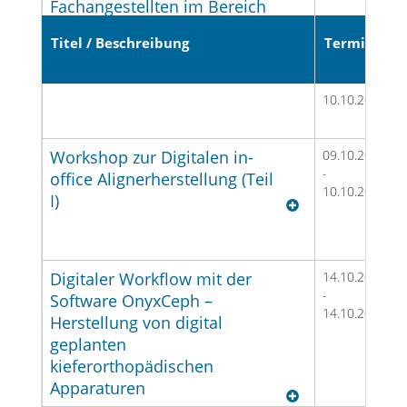
Fachangestellten im Bereich
Kieferorthopädie
Titel / Beschreibung
Termin
Tomas
®
going digital
09.10.2026
-
10.10.2026
Workshop zur Digitalen in-
09.10.2026
-
office Alignerherstellung (Teil
10.10.2026
I)
In den letzten Jahren hat die digital
gestützte Alignerplanung und -herstellung
das lange Zeit praktizierte konventionellen
Digitaler Workflow mit der
14.10.2026
Vorgehen basierend auf Gipsmodellsetups
-
Software OnyxCeph –
14.10.2026
verdrängt. Unter Verwendung der Software
Herstellung von digital
OnyxCeph3TM vermitteln wir Ihnen sowie
geplanten
Ihren zahntechnischen
kieferorthopädischen
Kooperationspartnern/-innen in diesem
Apparaturen
Workshop einen Überblick über den