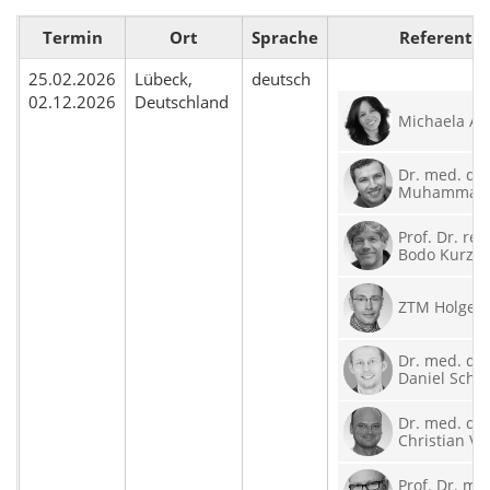
Termin
Ort
Sprache
Referent
25.02.2026
Lübeck,
deutsch
02.12.2026
Deutschland
Michaela Ar
Dr. med. den
Muhammad 
Prof. Dr. rer.
Bodo Kurz
ZTM Holger 
Dr. med. den
Daniel Schul
Dr. med. den
Christian Vo
Prof. Dr. me