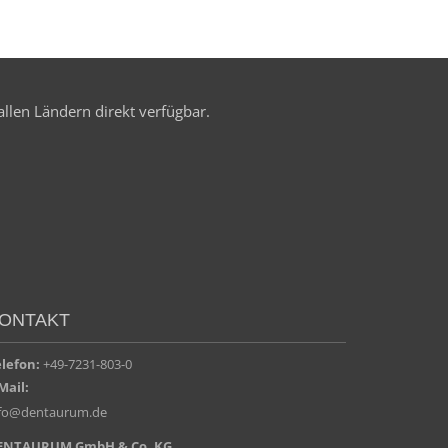
allen Ländern direkt verfügbar.
ONTAKT
elefon:
+49-7231-803-0
Mail:
nfo@dentaurum.de
ENTAURUM GmbH & Co. KG