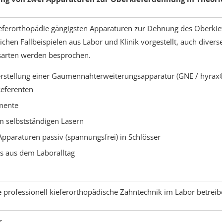
ieferorthopädie gängigsten Apparaturen zur Dehnung des Oberkie
chen Fallbeispielen aus Labor und Klinik vorgestellt, auch diver
sarten werden besprochen.
erstellung einer Gaumennahterweiterungsapparatur (GNE / hyrax®
Referenten
mente
m selbstständigen Lasern
pparaturen passiv (spannungsfrei) in Schlösser
ks aus dem Laboralltag
e professionell kieferorthopädische Zahntechnik im Labor betre
r