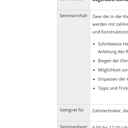
Seminarinhalt
Zwei der in der K
werden mit zahlrei
und Konstruktion
Schrittweise H
Anleitung des 
Biegen der Ele
Möglichkeit zu
Einpassen der A
Tipps und Tric
Geeignet für
Zahntechniker, di
Seminardauer
9.00 bis 17.00 Uh