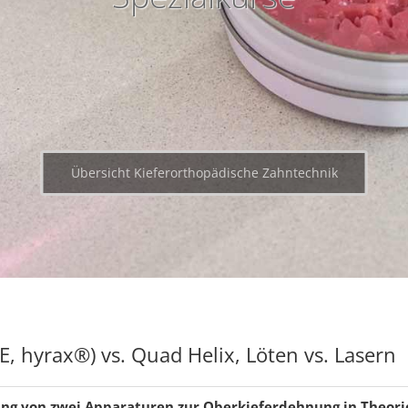
Übersicht Kieferorthopädische Zahntechnik
 hyrax®) vs. Quad Helix, Löten vs. Lasern
ng von zwei Apparaturen zur Oberkieferdehnung in Theorie