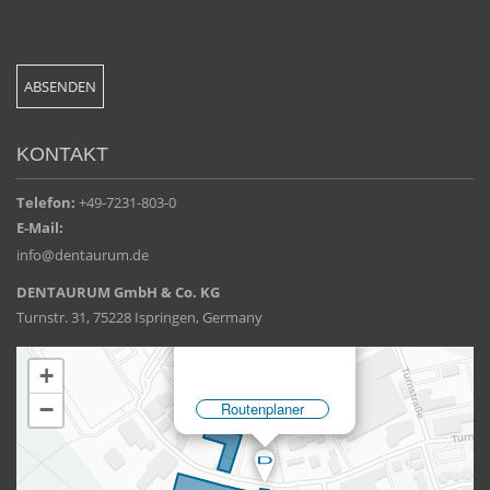
KONTAKT
Telefon:
+49-7231-803-0
E-Mail:
info@dentaurum.de
DENTAURUM GmbH & Co. KG
Turnstr. 31, 75228 Ispringen, Germany