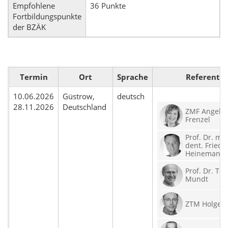
Empfohlene
36 Punkte
Fortbildungspunkte
der BZÄK
Termin
Ort
Sprache
Referent
10.06.2026
Güstrow,
deutsch
28.11.2026
Deutschland
ZMF Angelik
Frenzel
Prof. Dr. me
dent. Fried
Heinemann
Prof. Dr. To
Mundt
ZTM Holger 