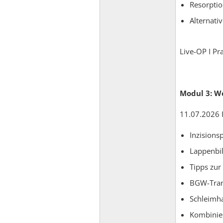
Resorptio
Alternati
Live-OP I Pr
Modul 3: We
11.07.2026 I
Inzisions
Lappenbil
Tipps zur
BGW-Tran
Schleimha
Kombinier