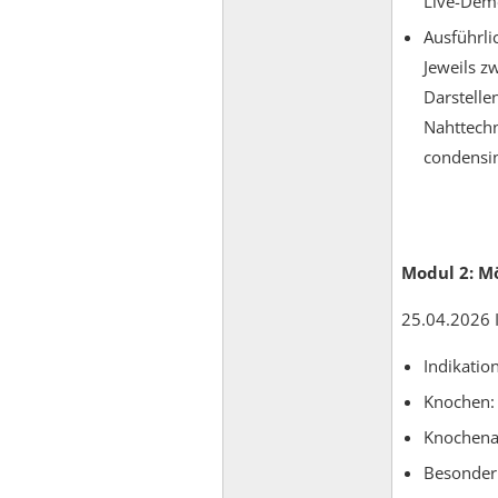
Live-Dem
Ausführl
Jeweils z
Darstelle
Nahttechn
condensin
Modul 2: M
25.04.2026 I
Indikatio
Knochen:
Knochena
Besonderh