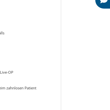
lls
 Live-OP
eim zahnlosen Patient