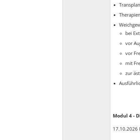
Transpla
Therapie
Weichgew
bei Ext
vor Au
vor Fr
mit Fr
zur äs
Ausführli
Modul 4 - D
17.10.2026 I