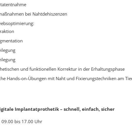
ntatentnahme
maßnahmen bei Nahtdehiszenzen
ebsoptimierung:
raktion
gmentation
eilegung
eilegung
thetischen und funktionellen Korrektur in der Erhaltungsphase
che Hands-on-Übungen mit Naht und Fixierungstechniken am Tie
igitale Implantatprothetik – schnell, einfach, sicher
 09.00 bis 17.00 Uhr