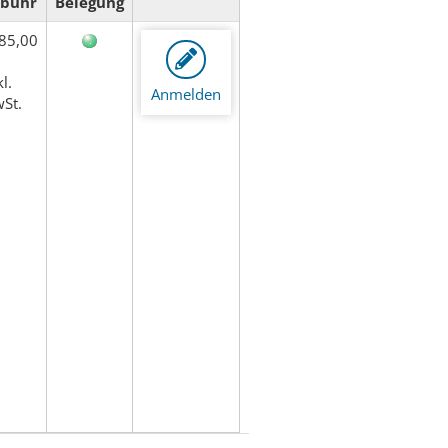
bühr
Belegung
85,00
l.
Anmelden
St.