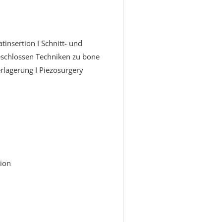
tinsertion I Schnitt- und
eschlossen Techniken zu bone
erlagerung I Piezosurgery
tion