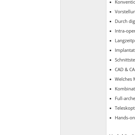
Konventio
Vorstellu
Durch dig
Intra-ope
Langzeitp
Implantat
Schnittste
CAD & CAM
Welches M
Kombinati
Full-arch
Teleskopt
Hands-on