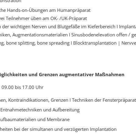
onstration
iche Hands-on-Übungen am Humanpräparat
wei Teilnehmer üben am OK- /UK-Präparat
n der wichtigen Nerven und Blutgefäße im Kieferbereich I Implanta
iken, Augmentationsmaterialien I Sinusbodenelevation offen / g
g, bone splitting, bone spreading I Blocktransplantation | Nervv
öglichkeiten und Grenzen augmentativer Maßnahmen
 09.00 bis 17.00 Uhr
nen, Kontraindikationen, Grenzen I Techniken der Fensterpräpara
 Entnahmetechniken und Aufbereitung
ufbaumaterialien und Membrane
eiten bei der simultanen und verzögerten Implantation