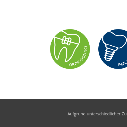
ZTM VOLKER WETZEL
ZT MICHAEL RÖHNISCH
Aufgrund unterschiedlicher Zul
ZT HECTOR ALVAREZ LORENZO