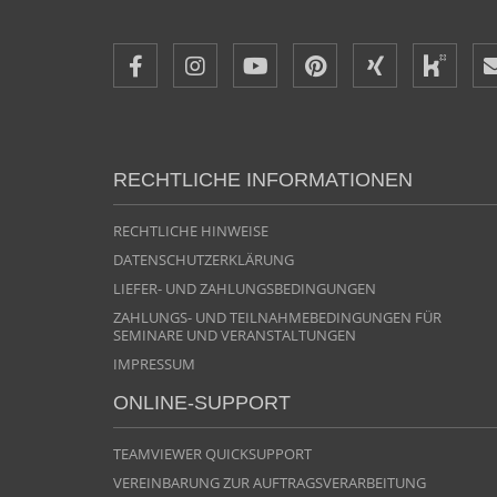
THOMAS RIEHL
CHRISTOPH STRAUCH
ZT STEPHAN WENG
RECHTLICHE INFORMATIONEN
ZTM VOLKER WETZEL
RECHTLICHE HINWEISE
DATENSCHUTZERKLÄRUNG
LIEFER- UND ZAHLUNGSBEDINGUNGEN
ZAHLUNGS- UND TEILNAHMEBEDINGUNGEN FÜR
SEMINARE UND VERANSTALTUNGEN
IMPRESSUM
ZT HECTOR ALVAREZ LORENZO
ONLINE-SUPPORT
TEAMVIEWER QUICKSUPPORT
VEREINBARUNG ZUR AUFTRAGSVERARBEITUNG
ZTM VOLKER WETZEL