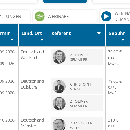
WEBIN
ALTUNGEN
WEBINARE
DEMAN
ermin
Land, Ort
Referent
Gebühr
.09.2026
Deutschland
79,00 €
ZT OLIVER
Waldkirch
exkl.
SEMMLER
.09.2026
MwSt.
.09.2026
Deutschland
79,00 €
CHRISTOPH
Duisburg
exkl.
STRAUCH
.09.2026
MwSt.
ZT OLIVER
SEMMLER
.10.2026
Deutschland
310 €
ZTM VOLKER
Münster
exkl.
WETZEL