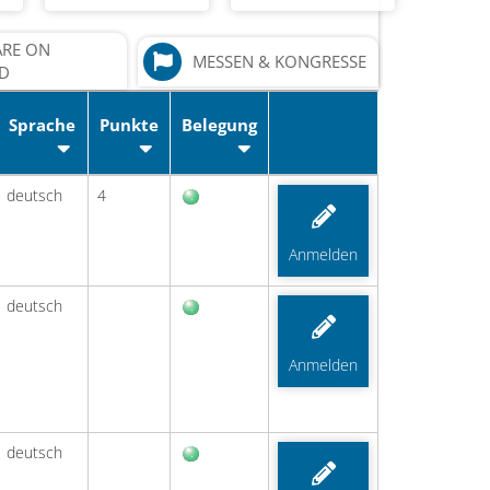
ARE ON
MESSEN & KONGRESSE
D
Sprache
Punkte
Belegung
deutsch
4
Anmelden
deutsch
Anmelden
deutsch