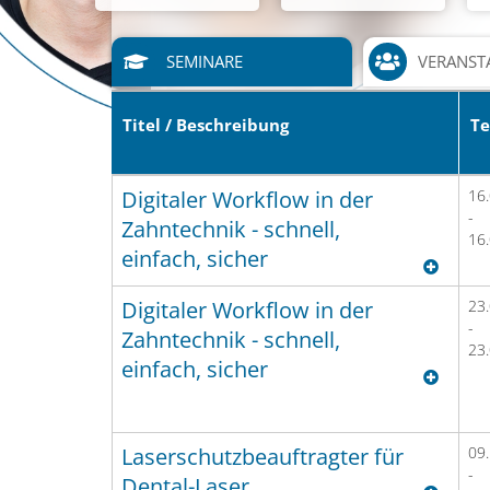
SEMINARE
VERANST
Titel / Beschreibung
T
Digitaler Workflow in der
16
-
Zahntechnik - schnell,
16
einfach, sicher
Digitaler Workflow in der
23
-
Zahntechnik - schnell,
23
einfach, sicher
Laserschutzbeauftragter für
09
-
Dental-Laser