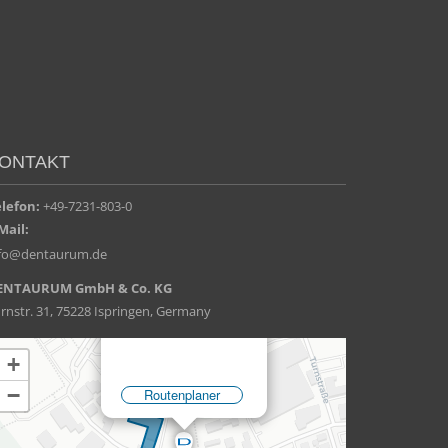
ONTAKT
elefon:
+49-7231-803-0
Mail:
nfo@dentaurum.de
ENTAURUM GmbH & Co. KG
rnstr. 31, 75228 Ispringen, Germany