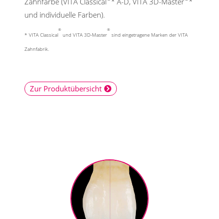
Zahnfarbe (VITA Classical
* A-D, VITA 3D-Master
*
und individuelle Farben).
®
®
* VITA Classical
und VITA 3D-Master
sind eingetragene Marken der VITA
Zahnfabrik.
Zur Produktübersicht