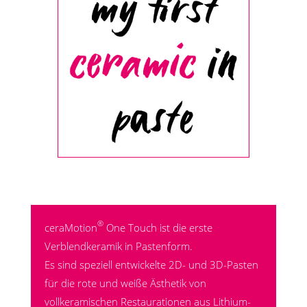
my first
ceramic
in
paste
®
ceraMotion
One Touch ist die erste
Verblendkeramik in Pastenform.
Es sind speziell entwickelte 2D- und 3D-Pasten
für die rote und weiße Ästhetik von
vollkeramischen Restaurationen aus Lithium-