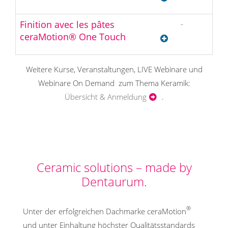
D
Finition avec les pâtes
-
We
O
ceraMotion® One Touch
D
Weitere Kurse, Veranstaltungen, LIVE Webinare und
Webinare On Demand zum Thema Keramik:
Übersicht & Anmeldung
.
ZT TERRY WHITTY
Ceramic solutions – made by
Dentaurum.
®
Unter der erfolgreichen Dachmarke ceraMotion
und unter Einhaltung höchster Qualitätsstandards