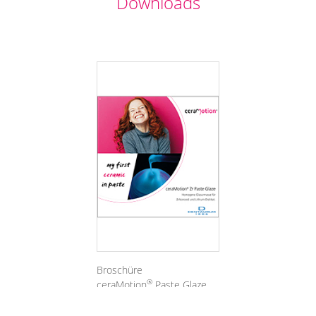
Downloads
Broschüre
®
ceraMotion
Paste Glaze