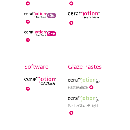
ZT FRANÇOIS HARTMANN
Software
Glaze Pastes
PasteGlaze
PasteGlazeBright