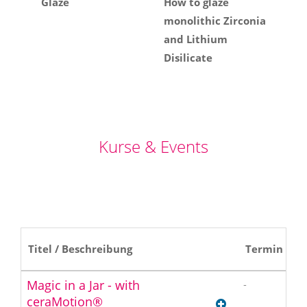
Glaze
How to glaze
monolithic Zirconia
and Lithium
Disilicate
Kurse & Events
Titel / Beschreibung
Termin
O
Magic in a Jar - with
-
We
O
ceraMotion®