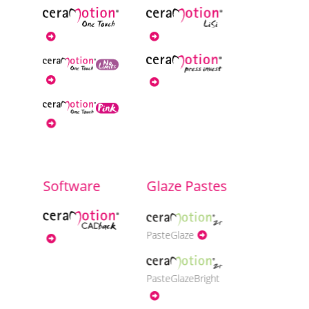
Software
Glaze Pastes
PasteGlaze
PasteGlazeBright