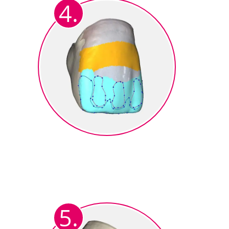
4.
fotorealistischer
Zahnfarbgebung.
Design des Micro Cutbacks
Anzeichnen der individuell
reduzierten CutBack Bereiche.
Dentin-, Schneide-, Mamelons-
5.
und Transpabereiche).