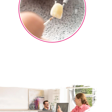
Micro-Layering
Finalisierung Micro-Layering
®
Technik mit ceraMotion
One
Touch 2D- und 3D Pasten.