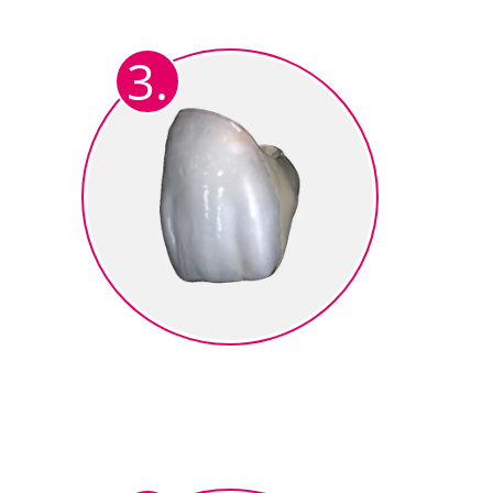
Der Keramiker lädt den STL-
®
Datensatz in die ceraMotion
3.
CADback Software hoch.
Colormapping
Ergebnis ist eine
vollanantomische
3D-Darstellung mit