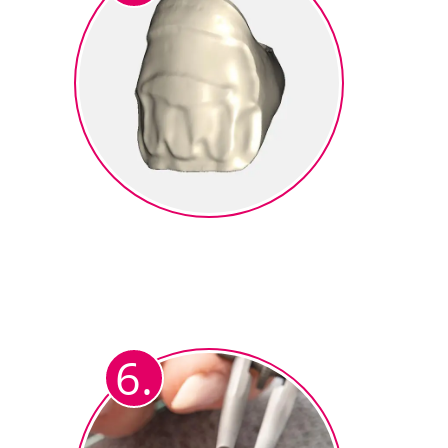
Fräsen
Cutback Krone wird gefräst aus
®
Zirkonoxid (z.B. ceraMotion
Z).
6.