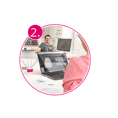
Nachdem der CAD-Techniker das
voll-anatomische Gerüst wie
gewohnt (in Exocad oder 3Shape)
2.
designt hat.
Design landet in der
Keramikabteilung