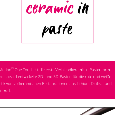
ceramic
in
paste
®
Motion
One Touch ist die erste Verblendkeramik in Pastenform.
ind speziell entwickelte 2D- und 3D-Pasten für die rote und weiße
etik von vollkeramischen Restaurationen aus Lithium-Disilikat und
onoxid.