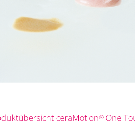
oduktübersicht ceraMotion
One To
®