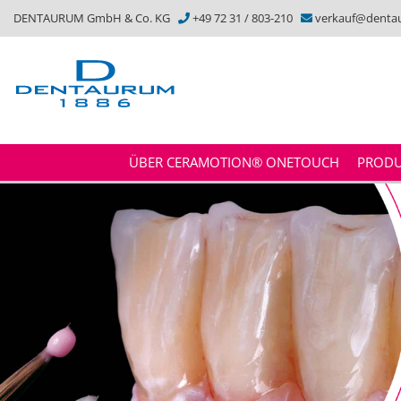
DENTAURUM GmbH & Co. KG
+49 72 31 / 803-210
verkauf@denta
ÜBER CERAMOTION® ONETOUCH
PRODU