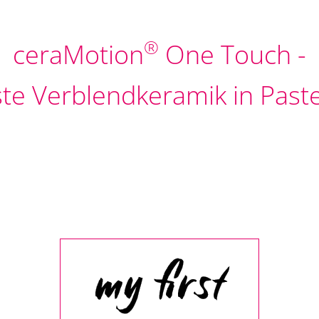
®
ceraMotion
One Touch -
ste Verblendkeramik in Pas
my first