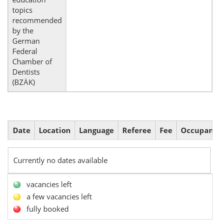
topics
recommended
by the
German
Federal
Chamber of
Dentists
(BZÄK)
Date
Location
Language
Referee
Fee
Occupanc
Currently no dates available
vacancies left
a few vacancies left
fully booked