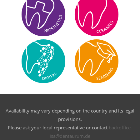
Availability may vary depending on the country and its legal
provisions.
Please ask your local representative or contact
backoffice-
isa@dentaurum.de