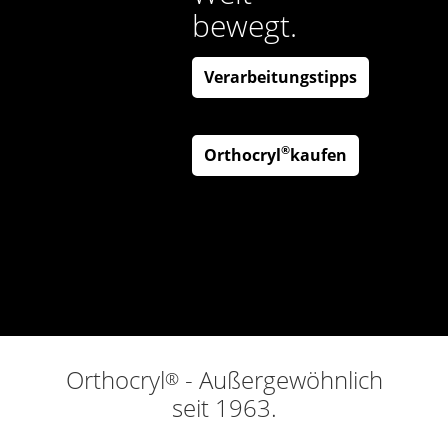
bewegt.
Verarbeitungstipps
®
Orthocryl
kaufen
Orthocryl
- Außergewöhnlich
®
seit 1963.