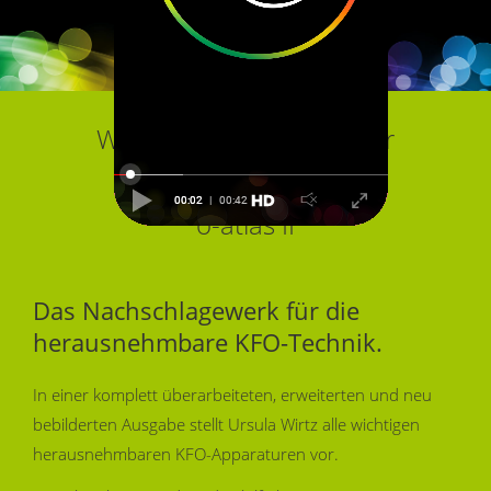
Wissen für Praxis & Labor
00:02
00:42
o-atlas II
Das Nachschlagewerk für die
herausnehmbare KFO-Technik.
In einer komplett überarbeiteten, erweiterten und neu
bebilderten Ausgabe stellt Ursula Wirtz alle wichtigen
herausnehmbaren KFO-Apparaturen vor.