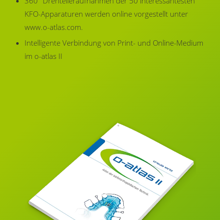
360° Drehtelleraufnahmen der 50 interessantesten
KFO-Apparaturen werden online vorgestellt unter
www.o-atlas.com.
Intelligente Verbindung von Print- und Online-Medium
im o-atlas II