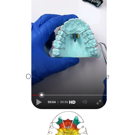
Jetzt kaufen
Orthocryl
Produktpalette
®
00:04
00:36