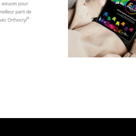
s astuces pour
eilleur parti de
®
avec Orthocryl