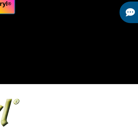
ryl
®