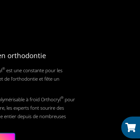
en orthodontie
®
l
est une constante pour les
t de l’orthodontie et fête un
.
®
polymérisable à froid Orthocryl
pour
ire, les experts font sourire des
nde entier depuis de nombreuses