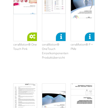
ceraMotion® One
ceraMotion®
ceraMotion® P +
Touch Pink
OneTouch
PMe
Einzelkomponenten
Produktübersicht