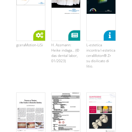
gceraMotion-LiSi
H. Assmann:
L-estetica
Heike indaga… (©
incontra l-estetica
das dental labor,
ceraMoton® Zr
01/2023)
su disilicato di
litio.