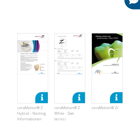
ceraMotion® Z
ceraMotion® Z
ceraMotion® Zr
Hybrid – Nesting
White - Dati
Informationen
tecnici