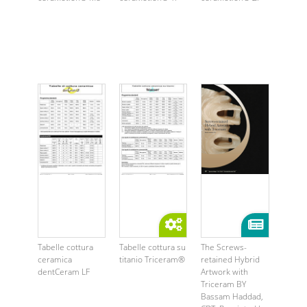
Tabelle cottura
Tabelle cottura su
The Screws-
ceramica
titanio Triceram®
retained Hybrid
dentCeram LF
Artwork with
Triceram BY
Bassam Haddad,