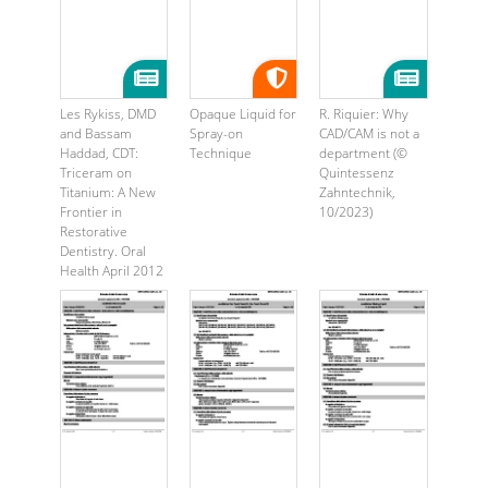
Les Rykiss, DMD
Opaque Liquid for
R. Riquier: Why
and Bassam
Spray-on
CAD/CAM is not a
Haddad, CDT:
Technique
department (©
Triceram on
Quintessenz
Titanium: A New
Zahntechnik,
Frontier in
10/2023)
Restorative
Dentistry. Oral
Health April 2012
...