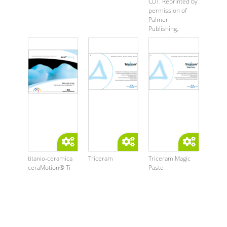
CDT. Reprinted by
permission of
Palmeri
Publishing,
®2013 ...
titanio-ceramica
Triceram
Triceram Magic
ceraMotion® Ti
Paste