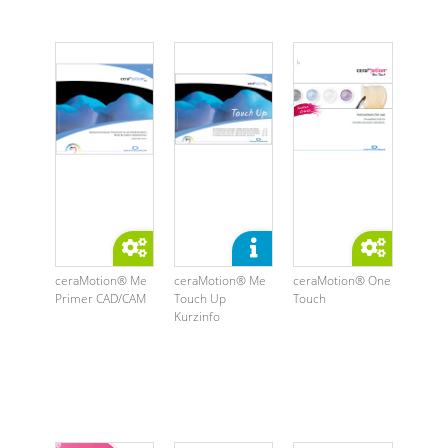
ceraMotion® Me
ceraMotion® Me
ceraMotion® One
Primer CAD/CAM
Touch Up
Touch
Kurzinfo