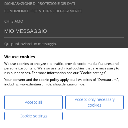
DICHIARAZIONE DI PROTEZIONE DEI DATI
CONDIZIONI DI FORNITURA E DI PAGAMENTO
CHI SIAMO
MIO MESSAGGIO
Qui puoi inviarci un messaggio.
We use cookies
We use cookies to analyze site traffic, provide social media features and
personalize content. We also use technical cookies that are necessary to
run our services. For more information see our "Cookie settings".
Your consent and the cookie policy apply to all websites of "Dentaurum",
including: www.dentaurum.de, shop.dentaurum.de.
Accept only necessary
Accept all
cookies
Cookie settings