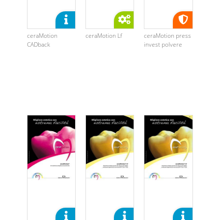
ceraMotion
ceraMotion Lf
ceraMotion press
CADback
invest polvere