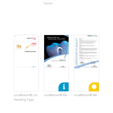
fusion
ceraMotion® LiSi
ceraMotion® Me
ceraMotion® Me
Handling Tipps