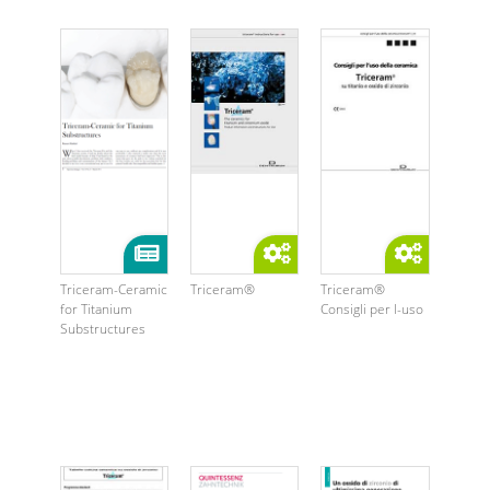
Triceram-Ceramic
Triceram®
Triceram®
for Titanium
Consigli per l-uso
Substructures