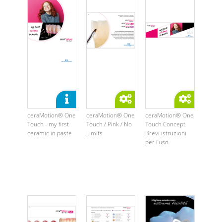
ceraMotion® One
ceraMotion® One
ceraMotion® One
Touch - my first
Touch / Pink / No
Touch Concept
ceramic in paste
Limits
Brevi istruzioni
per l‘uso