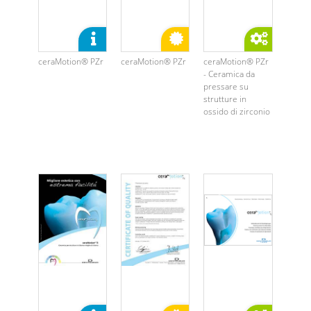
ceraMotion® PZr
ceraMotion® PZr
ceraMotion® PZr
- Ceramica da
pressare su
strutture in
ossido di zirconio