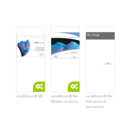
ceraMotion® ME
ceraMotion® Me -
ceraMotion® Me
Metallo ceramica
Indicazioni di
lavorazione