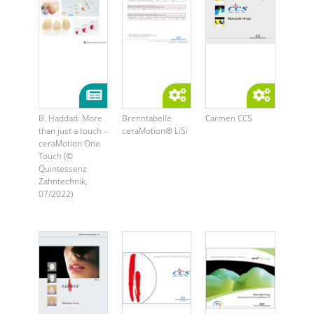
B. Haddad: More
Brenntabelle
Carmen CCS
than just a touch –
ceraMotion® LiSi
ceraMotion One
Touch (©
Quintessenz
Zahntechnik,
07/2022)