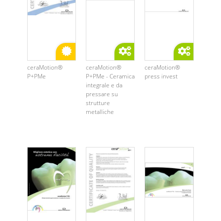
ceraMotion®
ceraMotion®
ceraMotion®
P+PMe
P+PMe - Ceramica
press invest
integrale e da
pressare su
strutture
metalliche