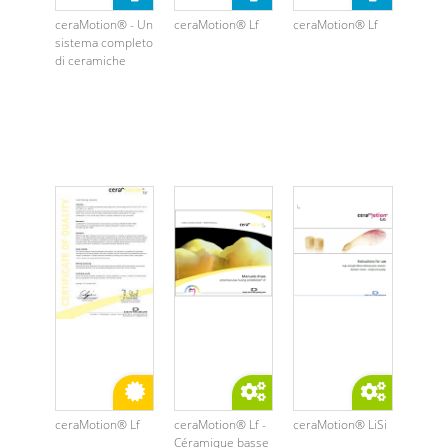
ceraMotion® - Un
ceraMotion® Lf
ceraMotion® Lf
sistema completo
di ceramiche
ceraMotion® Lf
ceraMotion® Lf -
ceraMotion® LiSi
Céramique basse