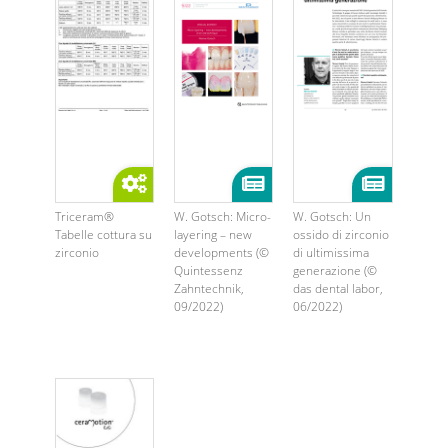
Triceram®
W. Gotsch: Micro-
W. Gotsch: Un
Tabelle cottura su
layering – new
ossido di zirconio
zirconio
developments (©
di ultimissima
Quintessenz
generazione (©
Zahntechnik,
das dental labor,
09/2022)
06/2022)