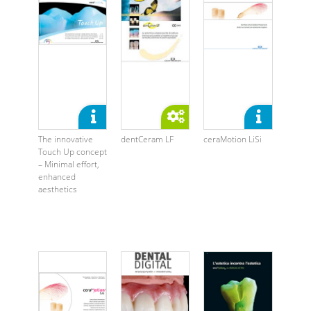
The innovative
dentCeram LF
ceraMotion LiSi
Touch Up concept
– Minimal effort,
enhanced
aesthetics