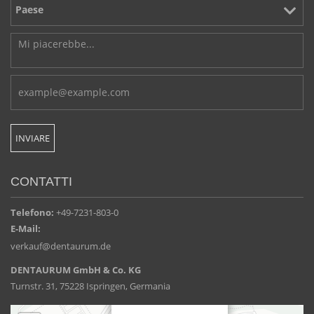
CONTATTI
Telefono:
+49-7231-803-0
E-Mail:
verkauf@dentaurum.de
DENTAURUM GmbH & Co. KG
Turnstr. 31, 75228 Ispringen, Germania