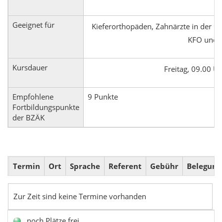
Geeignet für
Kieferorthopäden, Zahnärzte in der F
KFO und O
Kursdauer
Freitag, 09.00 U
Empfohlene
9 Punkte
Fortbildungspunkte
der BZÄK
Termin
Ort
Sprache
Referent
Gebühr
Belegung
Zur Zeit sind keine Termine vorhanden
noch Plätze frei