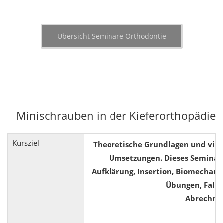
Übersicht Seminare Orthodontie
Minischrauben in der Kieferorthopädie
Kursziel
Theoretische Grundlagen und viel
Umsetzungen. Dieses Seminar b
Aufklärung, Insertion, Biomechani
Übungen, Fallb
Abrechnu