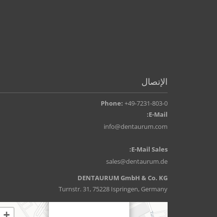
الإتصال
Phone:
+49-7231-803-0
E-Mail:
info@dentaurum.com
E-Mail Sales:
sales@dentaurum.de
DENTAURUM GmbH & Co. KG
Turnstr. 31, 75228 Ispringen, Germany