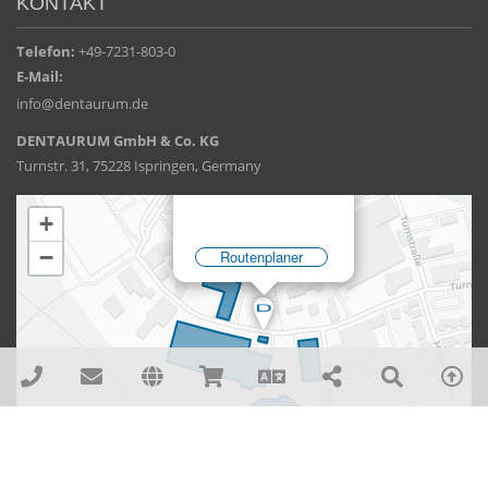
KONTAKT
Telefon:
+49-7231-803-0
E-Mail:
info@dentaurum.de
DENTAURUM GmbH & Co. KG
Turnstr. 31, 75228 Ispringen, Germany