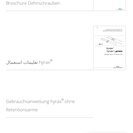
Broschüre Dehnschrauben
®
hyrax تعليمات استعمال
®
Gebrauchsanweisung hyrax
ohne
Retentionsarme