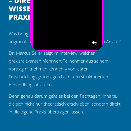
– DIREKT ANWENDBARES
WISSEN FÜR DEN
PRAXISALLTAG
Was bringt der Vergleich analog vs. digital bei
augmentativen Maßnahmen konkret im täglichen Ablauf?
Ton
einschalten
Dr. Marcus Seiler zeigt im Interview, welchen
praxisrelevanten Mehrwert Teilnehmer aus seinem
Vortrag mitnehmen können – von klaren
Entscheidungsgrundlagen bis hin zu strukturierten
Behandlungsabläufen.
Denn genau darum geht es bei den Fachtagen: Inhalte,
die sich nicht nur theoretisch erschließen, sondern direkt
in die eigene Praxis übertragen lassen.