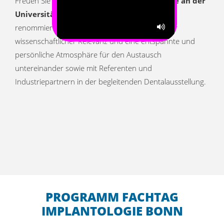
Freuen Sie sich beim
7. Fachtag Implantologie an der
Universität Bonn
auf praxisnahe Vorträge
renommierter Referenten, Themen von aktueller
Ton
einschalten
wissenschaftlicher Relevanz und eine entspannte und
persönliche Atmosphäre für den Austausch
untereinander sowie mit Referenten und
Industriepartnern in der begleitenden Dentalausstellung.
PROGRAMM FACHTAG
IMPLANTOLOGIE BONN