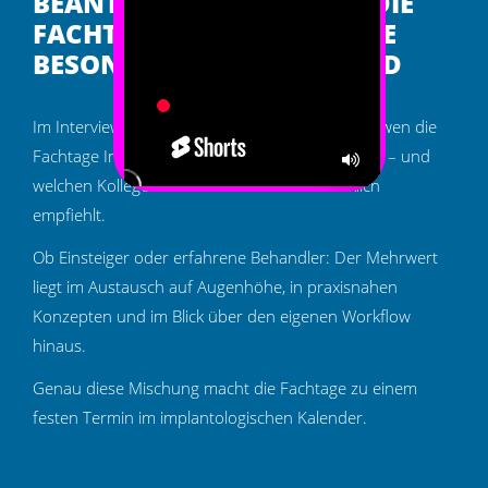
BEANTWORTET, FÜR WEN DIE
FACHTAGE IMPLANTOLOGIE
BESONDERS RELEVANT SIND
Im Interview beantwortet Dr. Marcus Seiler, für wen die
Fachtage Implantologie besonders relevant sind – und
Ton
einschalten
welchen Kollegen er die Teilnahme ausdrücklich
empfiehlt.
Ob Einsteiger oder erfahrene Behandler: Der Mehrwert
liegt im Austausch auf Augenhöhe, in praxisnahen
Konzepten und im Blick über den eigenen Workflow
hinaus.
Genau diese Mischung macht die Fachtage zu einem
festen Termin im implantologischen Kalender.