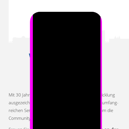
INFORMATIV.
WISSENSCHAFTLICH.
PRAXISNAH.
Mit 30 Jahren Erfahrung in Forschung und Entwicklung
ausgezeichneter Implantatsysteme sowie einem umfang­
reichen Seminar-Programm begeistert Dentaurum die
Community im Bereich der Implantologie.