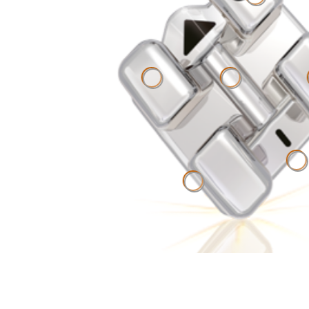
Laserbesch
Optimales
Sollknickstelle.
Flügeldesign.
3D
CA
Laserstrukturierte
an
Basis.
Bra