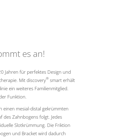
kommt es an!
20 Jahren für perfektes Design und
®
therapie. Mit discovery
smart erhält
nie ein weiteres Familienmitglied.
 der Funktion.
h einen mesial-distal gekrümmten
auf des Zahnbogens folgt. Jedes
viduelle Slotkrümmung. Die Friktion
bogen und Bracket wird dadurch