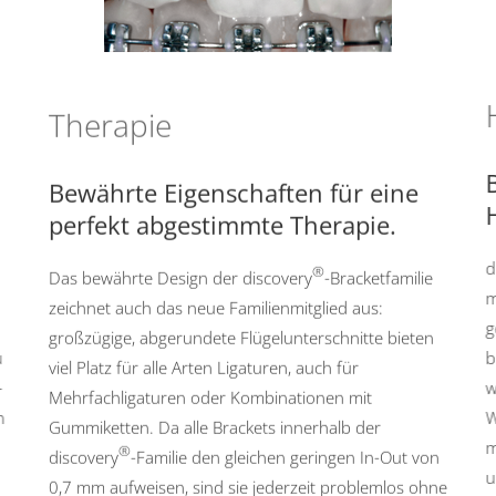
Therapie
e
Bewährte Eigenschaften für eine
B
perfekt abgestimmte Therapie.
H
®
Das bewährte Design der discovery
-Bracketfamilie
di
zeichnet auch das neue Familienmitglied aus:
m
großzügige, abgerundete Flügelunterschnitte bieten
ge
zu
viel Platz für alle Arten Ligaturen, auch für
bi
l-
Mehrfachligaturen oder Kombinationen mit
w
en
Gummiketten. Da alle Brackets innerhalb der
W
®
discovery
-Familie den gleichen geringen In-Out von
mi
0,7 mm aufweisen, sind sie jederzeit problemlos ohne
un