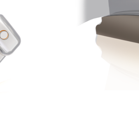
riftung.
Geringe
Bauhöhe.
-
D
gepasste
cketbasis.