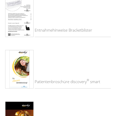
Entnahmehinweise Bracketblister
®
Patientenbroschüre discovery
smart