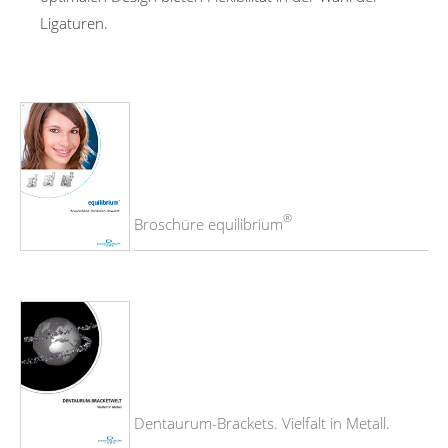
Ligaturen.
®
Broschüre equilibrium
Dentaurum-Brackets. Vielfalt in Metall.