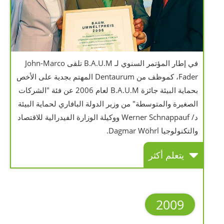
في إطار المؤتمر السنوي لـ B.A.U.M تلقى John-Marco
Fader، كموظف من Dentaurum المهتم بجدية على الأخص
بحماية البيئة جائزة B.A.U.M لعام 2006 عن فئة "الشركات
الصغيرة والمتوسطة" من وزير الدولة البافاري لحماية البيئة
د/ Werner Schnappauf ووكيلة الوزارة الفيدرالية للاقتصاد
والتكنولوجيا Dagmar Wöhrl.
يتعلم أكثر
2009