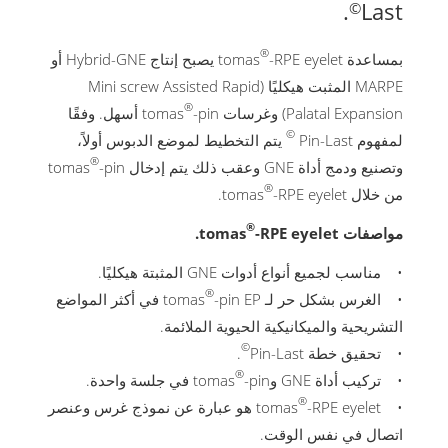
.
Last
©
®
بمساعدة tomas
-RPE eyelet يصبح إنتاج Hybrid-GNE أو
MARPE المثبت هيكليًا (Mini screw Assisted Rapid
®
Palatal Expansion) وغرسات tomas
-pin أسهل. وفقًا
©
لمفهوم Pin-Last
يتم التخطيط لموضع الدبوس أولاً،
®
وتصنيع ودمج أداة GNE وعقب ذلك يتم إدخال tomas
-pin
®
من خلال tomas
-RPE eyelet.
®
مواصفات tomas
-RPE eyelet.
• مناسب لجميع أنواع أدوات GNE المثبتة هيكليًا.
®
• الغرس بشكل حر لـ tomas
-pin EP في أكثر المواضع
التشريحية والميكانيكية الحيوية الملائمة.
©
• تحقيق خطة Pin-Last
.
®
• تركيب أداة GNE وtomas
-pin في جلسة واحدة.
®
• tomas
-RPE eyelet هو عبارة عن نموذج غرس وعنصر
اتصال في نفس الوقت.