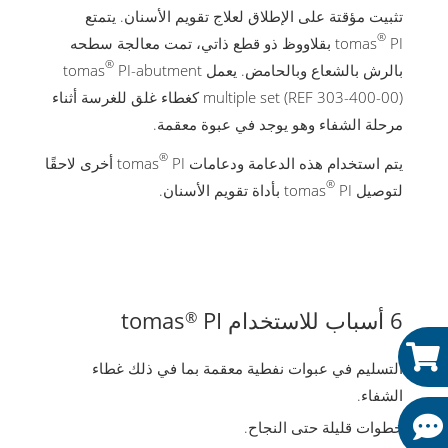
تثبيت مؤقتة على الإطلاق لعلاج تقويم الأسنان. يتمتع
®
tomas
PI بقلاووظ ذو قطع ذاتي، تمت معالجة سطحه
®
بالرش بالشعاع وبالحامض. يعمل tomas
PI-abutment
multiple set (REF 303-400-00) كغطاء غلق للغرسة أثناء
مرحلة الشفاء وهو يوجد في عبوة معقمة.
®
يتم استخدام هذه الدعامة ودعامات tomas
PI أخرى لاحقًا
®
لتوصيل tomas
PI بأداة تقويم الأسنان.
6 أسباب للاستخدام tomas
PI
®
التسليم في عبوات نفطية معقمة بما في ذلك غطاء
الشفاء.
خطوات قليلة حتى النجاح.