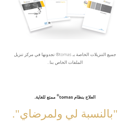
جميع التنزيلات الخاصة بـ tomas® تجدونها في مركز تنزيل
الملفات الخاص بنا..
®
®
العلاج بنظام tomas
من السهل جدًا إدخال دبابيس tomas
موثوقة ودقيقة وكاملة.
سهل الاستخدام وآمن للاستخدام.
ممتع للغاية.
!
"كل ما أحتاجه."
"بالنسبة لي ولمرضاي".