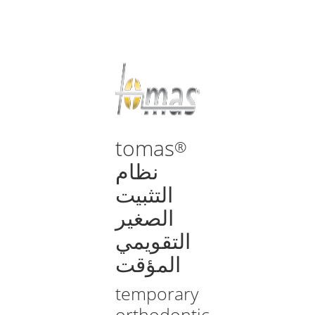
tomas
®
نظام
التثبيت
الصغير
التقويمي
المؤقت
temporary
orthodontic