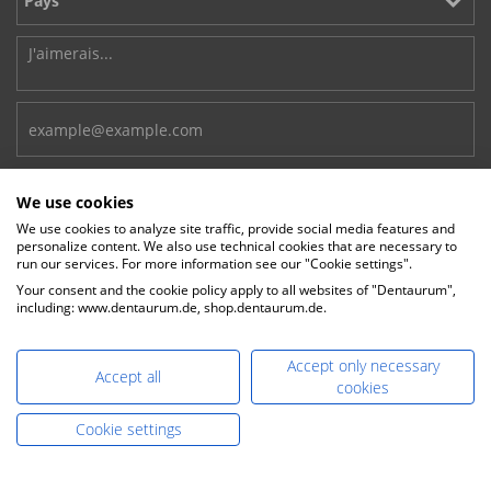
We use cookies
We use cookies to analyze site traffic, provide social media features and
personalize content. We also use technical cookies that are necessary to
run our services. For more information see our "Cookie settings".
CONTACT
Your consent and the cookie policy apply to all websites of "Dentaurum",
including: www.dentaurum.de, shop.dentaurum.de.
Téléphone:
+49-7231-803-0
OBTENIR L'OFFRE
E-Mail:
MAINTENANT >>
Accept only necessary
sales@dentaurum.de
Accept all
cookies
DENTAURUM GmbH & Co. KG
Cookie settings
Turnstr. 31, 75228 Ispringen, l'Allemagne