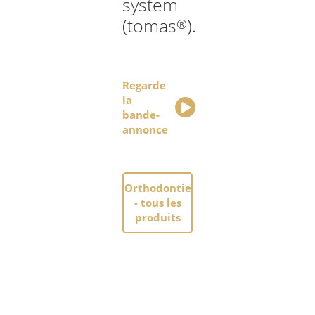
system
(tomas
).
®
Regarde
la
bande-
annonce
Orthodontie
- tous les
produits