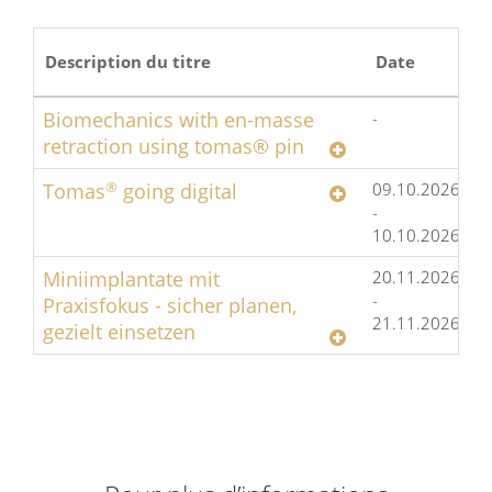
Description du titre
Date
L
Biomechanics with en-masse
-
retraction using tomas® pin
Tomas
®
going digital
09.10.2026
C
-
I
10.10.2026
D
Miniimplantate mit
20.11.2026
H
-
D
Praxisfokus - sicher planen,
21.11.2026
gezielt einsetzen