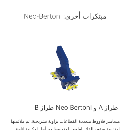
مبتكرات أخرى: Neo-Bertoni
طراز A و Neo-Bertoni طراز B
مسامير قلاووظ متعددة القطاعات بزاوية تشريحية. تم ملائمتها
لهندسة سقف الفك العلوي المتوسط ​​من أجل إمكانية إتاحة