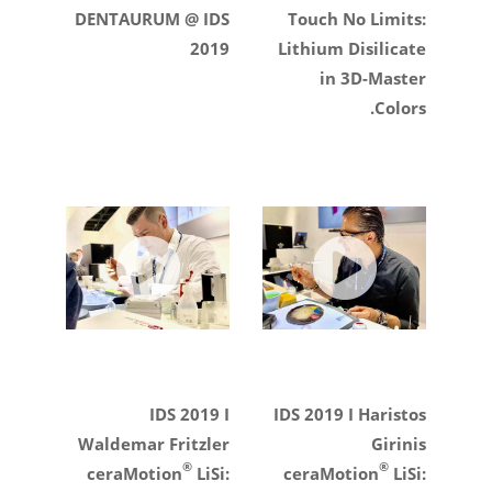
DENTAURUM @ IDS
Touch No Limits:
2019
Lithium Disilicate
in 3D-Master
Colors.
IDS 2019 I
IDS 2019 I Haristos
Waldemar Fritzler
Girinis
®
®
ceraMotion
LiSi:
ceraMotion
LiSi: