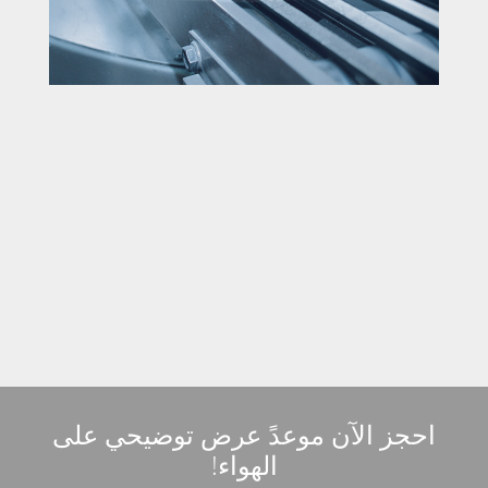
احجز الآن موعدً عرض توضيحي على
الهواء!