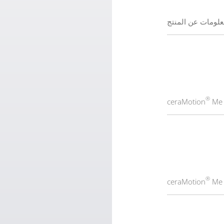
علومات عن المنتج
®
c
Me
®
Me