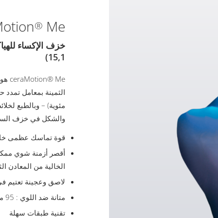
otion
Me
®
15,1)
® Me
مئوية) – وبالطبع لخلائ
والشكل في خزف السكب والسكب
قوة تماسك عظمى خاصة 
أقصر أزمنة شوي ممكنة
الخالية من المعادن الث
لاصق وعجينة تعتيم في
متانة ضد اللوي : 95 ميغاباسكال
تقنية طبقات سهلة