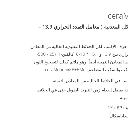
ceraM
خزف الإكساء للهياكل المعدنية ( معامل التمدد الحراري 13,9 –
ceraMotion هو خزف الإكساء لكل الخلائط التقليدية الخالية من المعادن
الثمينة بمعامل تمدد حراري بين 13,9 و 15,1 * 10-6 كالفين-1 (25 - 500◦
ط المعادن الثمينة أيضاً. وهو ملائم كذلك لتصحيح اللون
 المضاعف ceraMotion® P+PMe.
في الخلائط الخالية من المعادن الثمينة
 بفضل إنعدام زمن التبريد الطويل حتى في الخلائط
مينة
 منتج واحد