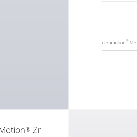
®
ceramotion
Me 
Motion
Zr
®