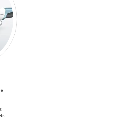
ie
.
t
Nr.