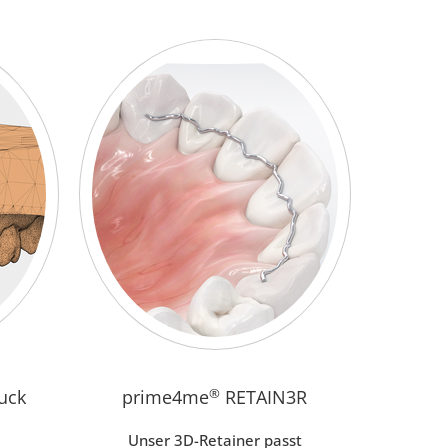
uck
prime4me
®
RETAIN3R
Unser 3D-Retainer passt