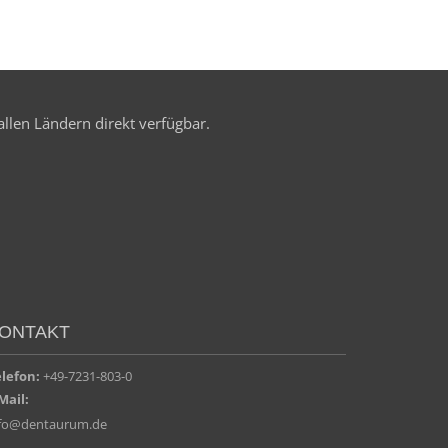
allen Ländern direkt verfügbar.
ONTAKT
elefon:
+49-7231-803-0
Mail:
nfo@dentaurum.de