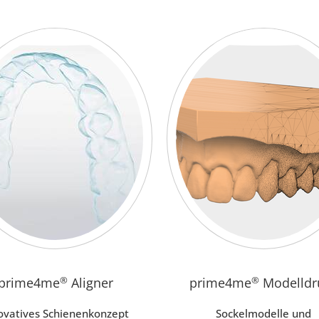
prime4me
®
Aligner
prime4me
®
Modelldr
ovatives Schienenkonzept
Sockelmodelle und