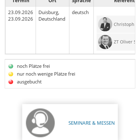
Termin
Ort
Sprache
Referent
23.09.2026
Duisburg,
deutsch
23.09.2026
Deutschland
Christoph S
ZT Oliver S
noch Plätze frei
nur noch wenige Plätze frei
ausgebucht
SEMINARE & MESSEN