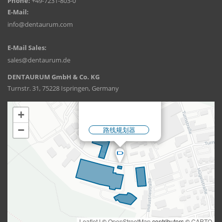
Phone:
+49-7231-803-0
E-Mail:
info@dentaurum.com
E-Mail Sales:
sales@dentaurum.de
DENTAURUM GmbH & Co. KG
Turnstr. 31, 75228 Ispringen, Germany