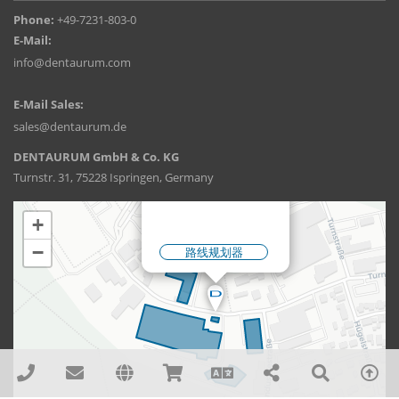
Phone:
+49-7231-803-0
E-Mail:
info@dentaurum.com
E-Mail Sales:
sales@dentaurum.de
DENTAURUM GmbH & Co. KG
Turnstr. 31, 75228 Ispringen, Germany