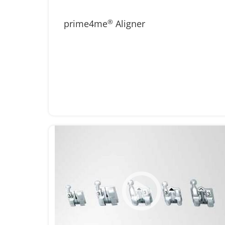
prime4me
®
Aligner