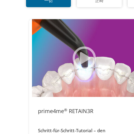
一切
正畸
prime4me
®
RETAIN3R
Schritt-für-Schritt-Tutorial – den