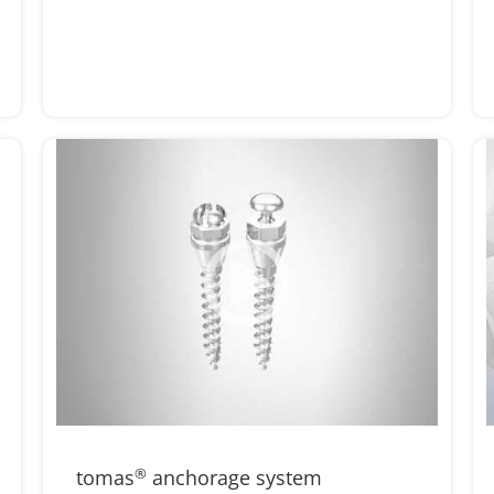
tomas
®
anchorage system