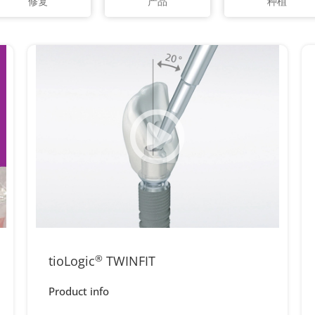
修复
产品
种植
tioLogic
®
TWINFIT
Product info