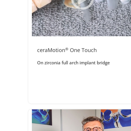
ceraMotion
®
One Touch
On zirconia full arch implant bridge