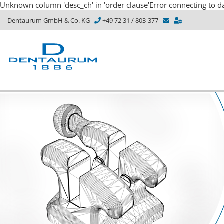
Unknown column 'desc_ch' in 'order clause'Error connecting to d
Dentaurum GmbH & Co. KG
+49 72 31 / 803-377