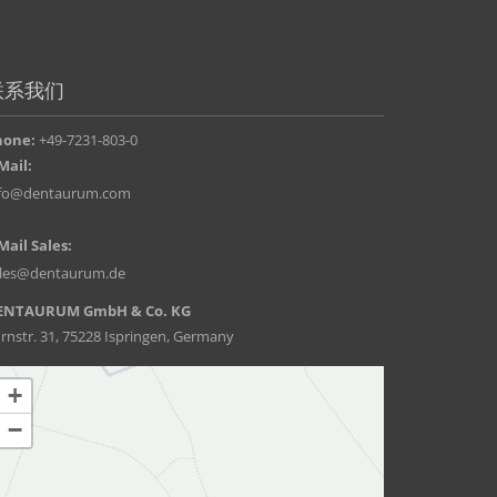
联系我们
hone:
+49-7231-803-0
Mail:
nfo@dentaurum.com
Mail Sales:
ales@dentaurum.de
ENTAURUM GmbH & Co. KG
rnstr. 31, 75228 Ispringen, Germany