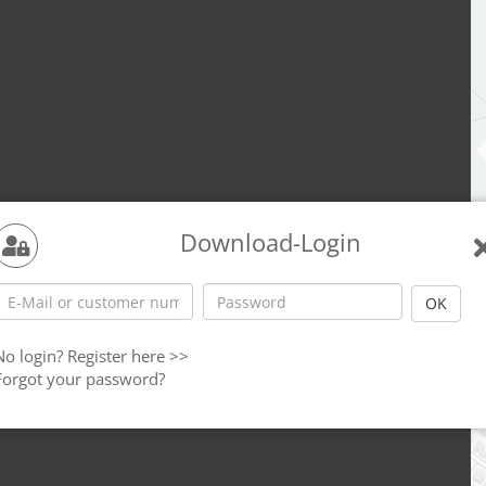
Download-Login
No login?
Register here >>
Forgot your password?