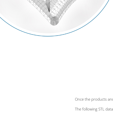
Once the products and
The following STL data