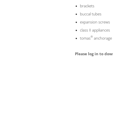
brackets
buccal tubes
expansion screws
class II appliances
®
tomas
anchorage 
Please log in to dow