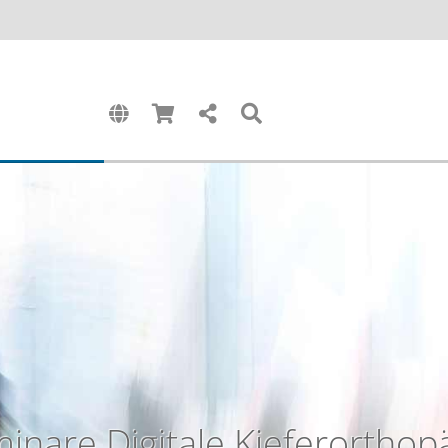
inare Digitale Kieferorthop