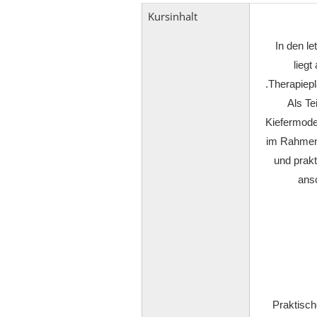
Kursinhalt
In den le
liegt
Therapiepl
Als Te
Kiefermodel
im Rahmen 
und prakt
ansc