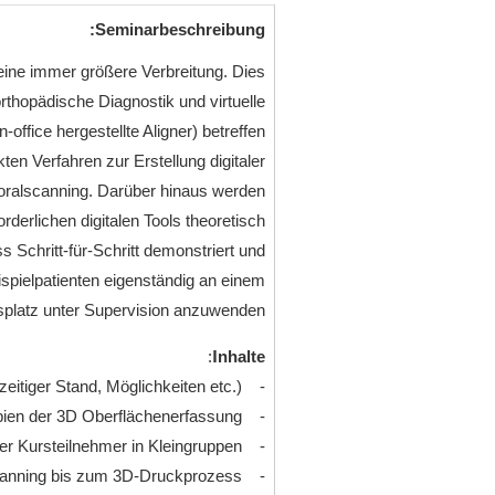
Seminarbeschreibung:
 eine immer größere Verbreitung. Dies
rorthopädische Diagnostik und virtuelle
ffice hergestellte Aligner) betreffen.
ten Verfahren zur Erstellung digitaler
raoralscanning. Darüber hinaus werden
erlichen digitalen Tools theoretisch
s Schritt-für-Schritt demonstriert und
spielpatienten eigenständig an einem
splatz unter Supervision anzuwenden.
I
:
nhalte
- Einführung in die digitale Kieferorthopädie (derzeitiger Stand, Möglichkeiten etc.)
- Prinzipien der 3D Oberflächenerfassung
- Gegenseitiges Intraoralscanning der Kursteilnehmer in Kleingruppen
- Praktische Demonstration des kompletten digitalen Workflows vom Intraoralscanning bis zum 3D-Druckprozess