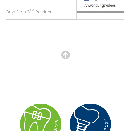
TM
OnyxCeph 3
Retainer