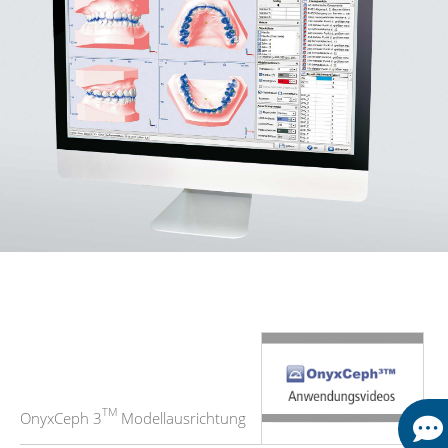
TM
OnyxCeph 3
Modellausrichtung