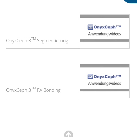
TM
OnyxCeph 3
Segmentierung
TM
OnyxCeph 3
FA Bonding