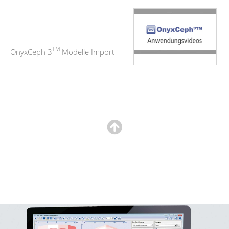
TM
OnyxCeph 3
Modelle Import