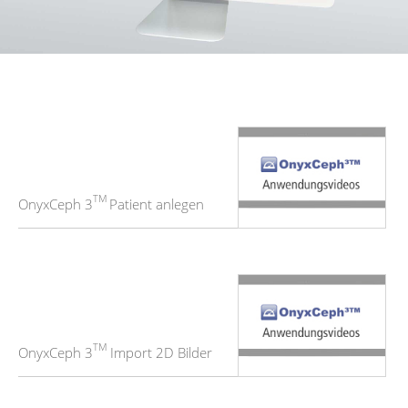
TM
OnyxCeph 3
Patient anlegen
TM
OnyxCeph 3
Import 2D Bilder