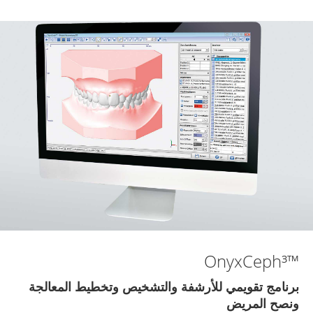
™OnyxCeph³
برنامج تقويمي للأرشفة والتشخيص وتخطيط المعالجة
ونصح المريض