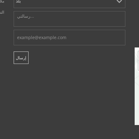
ملا
الت