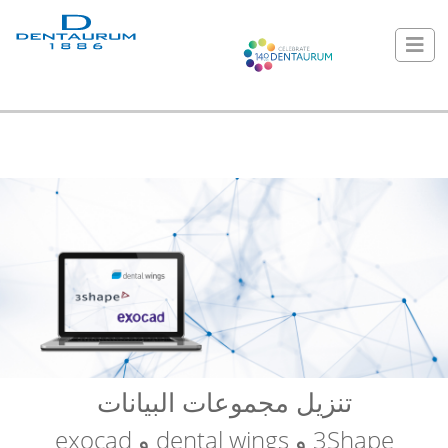
تنزيل مجموعات البيانات
3Shape و dental wings و exocad