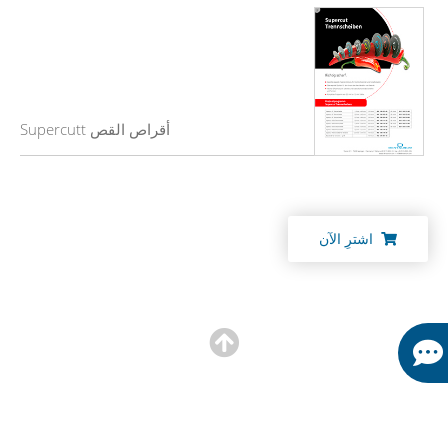
أقراص القص Supercutt
اشترِ الآن