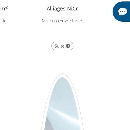
um
®
Alliages NiCr
t le
Mise en œuvre facile.
Suite