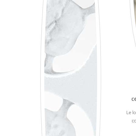
c
Le lo
co