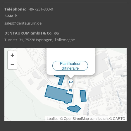
Téléphone:
+49-7231-803-0
E-Mail:
sales@dentaurum.de
DENTAURUM GmbH & Co. KG
Turnstr. 31, 75228 Ispringen, l'Allemagne