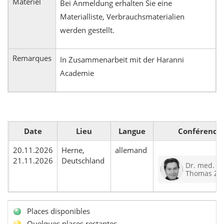
Matériel
Bei Anmeldung erhalten Sie eine
Materialliste, Verbrauchsmaterialien
werden gestellt.
Remarques
In Zusammenarbeit mit der Haranni
Academie
Date
Lieu
Langue
Conférencie
20.11.2026
Herne,
allemand
21.11.2026
Deutschland
Dr. med. de
Thomas Zi
Places disponibles
Quelques places restantes