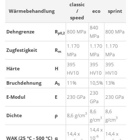
classic
Wärmebehandlung
/
eco
sprint
speed
840
Dehngrenze
R
800 MPa
800 MPa
p0,2
MPa
1.170
1.170
1.170
Zugfestigkeit
R
m
MPa
MPa
MPa
395
395
395
Härte
H
HV10
HV10
HV10
Bruchdehnung
A
11%
10,5%
13%
5
230
E-Modul
E
230 GPa
230 GPa
GPa
8,6
8,6
3
Dichte
ρ
8,6 g/cm
3
3
g/cm
g/cm
14,4 x
14,4 x
14,4 x
-6
WAK (25 °C - 500 °C)
α
10