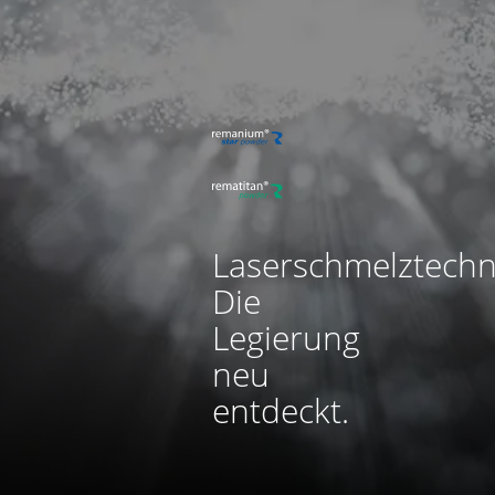
Laserschmelztechn
Die
Legierung
neu
entdeckt.