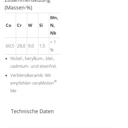
(Massen-%)
Mn,
Co
Cr
W
Si
N,
Nb
< 1
60,5
28,0
9,0
1,5
%
Nickel-, beryllium-, blei-,
cadmium- und eisenfrei.
Verblendkeramik: Wir
®
empfehlen ceraMotion
Me
Technische Daten