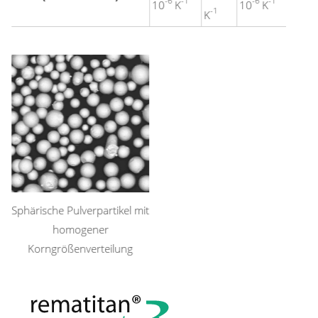
-6
-1
-6
-1
10
K
10
K
-1
K
Sphärische Pulverpartikel mit
homogener
Korngrößenverteilung