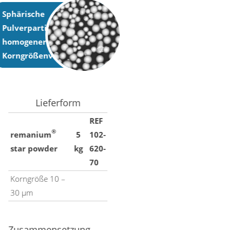
Sphärische
Pulverpartikel mit
homogener
Korngrößenverteilung
Lieferform
REF
®
remanium
5
102-
star powder
kg
620-
70
Korngröße 10 –
30 μm
Zusammensetzung