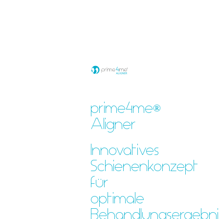
prime4me
®
Aligner
Innovatives
Schienenkonzept
für
optimale
Behandlungsergebnis