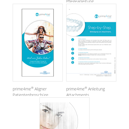
Pflegeanleitung
®
®
prime4me
Aligner
prime4me
Anleitung
Patientenbroschüre
Attachments