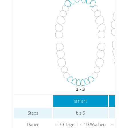
3 - 3
smart
Steps
bis 5
Dauer
≈ 70 Tage I ≈ 10 Wochen
≈ 126 T