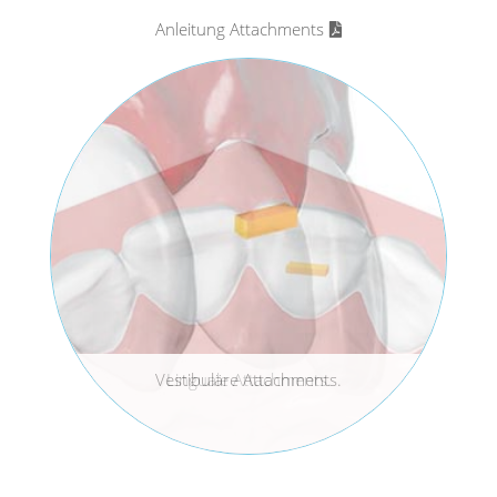
Anleitung Attachments
Vestibuläre Attachments.
Linguale Attachments.