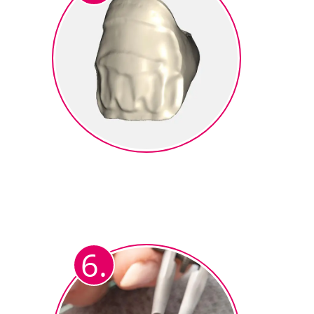
Fräsen
Cutback Krone wird gefräst aus
®
Zirkonoxid (z.B. ceraMotion
Z).
6.