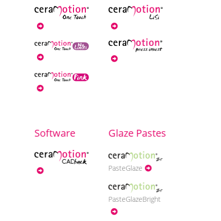
Software
Glaze Pastes
PasteGlaze
PasteGlazeBright