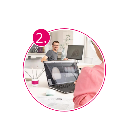
Nachdem der CAD-Techniker das
voll-anatomische Gerüst wie
gewohnt (in Exocad oder 3Shape)
2.
designt hat.
Design landet in der
Keramikabteilung