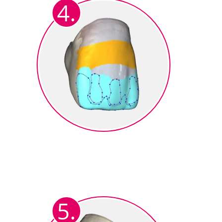
4.
fotorealistischer
Zahnfarbgebung.
Design des Micro Cutbacks
Anzeichnen der individuell
reduzierten CutBack Bereiche.
Dentin-, Schneide-, Mamelons-
5.
und Transpabereiche).