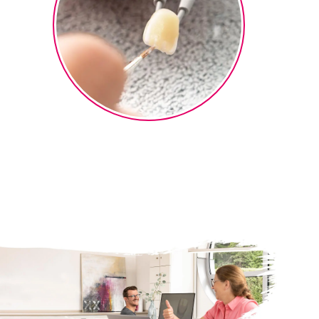
Micro-Layering
Finalisierung Micro-Layering
®
Technik mit ceraMotion
One
Touch 2D- und 3D Pasten.