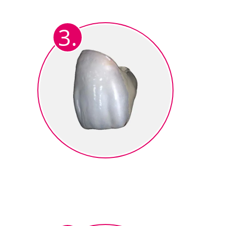
Der Keramiker lädt den STL-
®
Datensatz in die ceraMotion
3.
CADback Software hoch.
Colormapping
Ergebnis ist eine
vollanantomische
3D-Darstellung mit